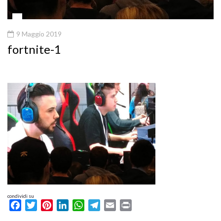
9 Maggio 2019
fortnite-1
condividi su
Facebook
Twitter
Pinterest
LinkedIn
WhatsApp
Telegram
Email
Print