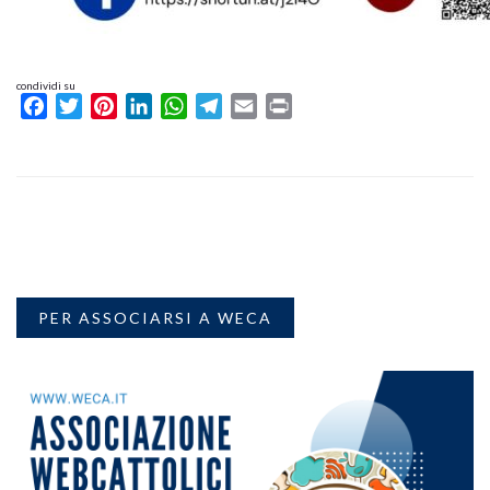
condividi su
Facebook
Twitter
Pinterest
LinkedIn
WhatsApp
Telegram
Email
Print
PER ASSOCIARSI A WECA