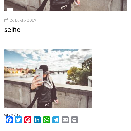
26 Luglio 2019
selfie
condividi su
Facebook
Twitter
Pinterest
LinkedIn
WhatsApp
Telegram
Email
Print