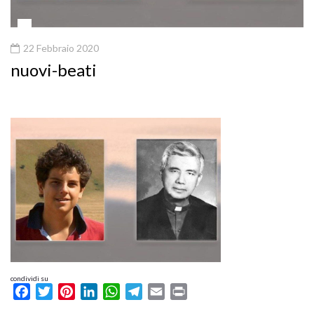
22 Febbraio 2020
nuovi-beati
condividi su
Facebook
Twitter
Pinterest
LinkedIn
WhatsApp
Telegram
Email
Print