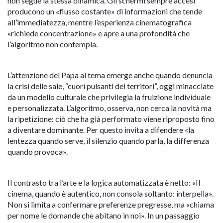
non segue la stessa dinamica. Gli schermi sempre accesi
producono un «flusso costante» di informazioni che tende
all’immediatezza, mentre l’esperienza cinematografica
«richiede concentrazione» e apre a una profondità che
l’algoritmo non contempla.
L’attenzione del Papa al tema emerge anche quando denuncia
la crisi delle sale, “cuori pulsanti dei territori”, oggi minacciate
da un modello culturale che privilegia la fruizione individuale
e personalizzata. L’algoritmo, osserva, non cerca la novità ma
la ripetizione: ciò che ha già performato viene riproposto fino
a diventare dominante. Per questo invita a difendere «la
lentezza quando serve, il silenzio quando parla, la differenza
quando provoca».
Il contrasto tra l’arte e la logica automatizzata è netto: «Il
cinema, quando è autentico, non consola soltanto: interpella».
Non si limita a confermare preferenze pregresse, ma «chiama
per nome le domande che abitano in noi». In un passaggio