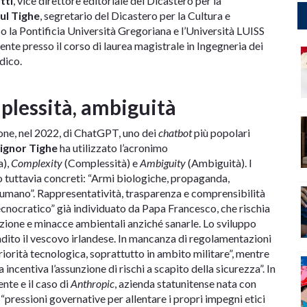
tti
, vice direttore editoriale del Dicastero per la
ul Tighe
, segretario del Dicastero per la Cultura e
o la Pontificia Università Gregoriana e l’Università LUISS
cente presso il corso di laurea magistrale in Ingegneria dei
dico.
mplessità, ambiguità
ione, nel 2022, di ChatGPT, uno dei
chatbot
più popolari
ignor Tighe
ha utilizzato l’acronimo
a),
Complexity
(Complessità) e
Ambiguity
(Ambiguità). I
no tuttavia concreti: “Armi biologiche, propaganda,
 umano”. Rappresentatività, trasparenza e comprensibilità
ecnocratico” già individuato da Papa Francesco, che rischia
zazione e minacce ambientali anziché sanarle. Lo sviluppo
ibadito il vescovo irlandese. In mancanza di regolamentazioni
riorità tecnologica, soprattutto in ambito militare”, mentre
incentiva l’assunzione di rischi a scapito della sicurezza”. In
nte e il caso di
Anthropic
, azienda statunitense nata con
i “pressioni governative per allentare i propri impegni etici