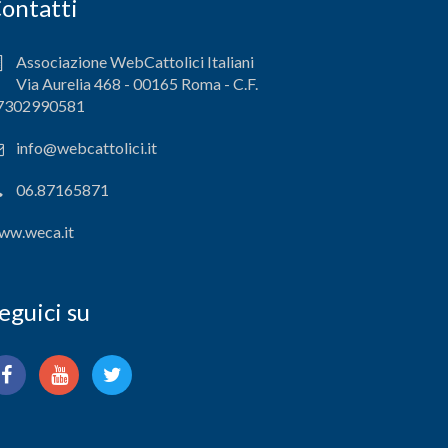
ontatti
Associazione WebCattolici Italiani
Via Aurelia 468 - 00165 Roma - C.F.
7302990581
info@webcattolici.it
06.87165871
ww.weca.it
eguici su