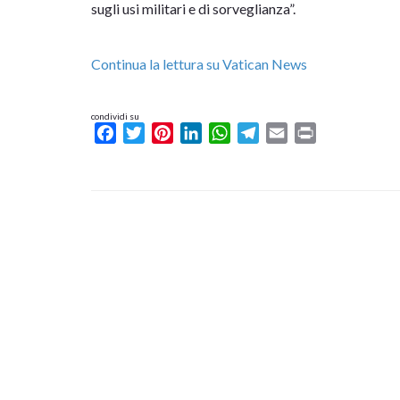
sugli usi militari e di sorveglianza”.
Continua la lettura su Vatican News
condividi su
Facebook
Twitter
Pinterest
LinkedIn
WhatsApp
Telegram
Email
Print