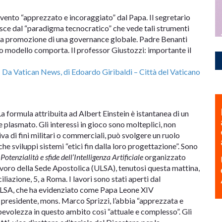
ento “apprezzato e incoraggiato” dal Papa. Il segretario
sce dal “paradigma tecnocratico” che vede tali strumenti
nella promozione di una governance globale. Padre Benanti
vo modello comporta. Il professor Giustozzi: importante il
Da Vatican News, di Edoardo Giribaldi – Città del Vaticano
a formula attribuita ad Albert Einstein è istantanea di un
 plasmato. Gli interessi in gioco sono molteplici, non
riva di fini militari o commerciali, può svolgere un ruolo
he sviluppi sistemi “etici fin dalla loro progettazione”. Sono
o
Potenzialità e sfide dell’Intelligenza Artificiale
organizzato
Lavoro della Sede Apostolica (ULSA), tenutosi questa mattina,
liazione, 5, a Roma. I lavori sono stati aperti dal
’ULSA, che ha evidenziato come Papa Leone XIV
l presidente, mons. Marco Sprizzi, l’abbia “apprezzata e
evolezza in questo ambito così “attuale e complesso”. Gli