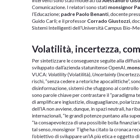
interventi sono stati moderati da
Alessandro Giso
Comunicazione. I relatori sono stati
monsignor Pa
l’Educazione;
padre
Paolo Benanti
, docente press
Guido Carli; e il professor
Corrado Giustozzi
, do
Sistemi Intelligenti dell’Università Campus Bio-Me
Volatilità, incertezza, co
Per sintetizzare le conseguenze seguite alla diffus
sviluppato dall’azienda statunitense OpenAI,
mons
VUCA:
Volatility
(Volatilità),
Uncertainty
(Incertezz
rischi, “senza cedere a retoriche apocalittiche”, so
disinformazione, sistemi che sfuggono al controllo
sono parole chiave per contrastare il “paradigma t
di amplificare ingiustizie, disuguaglianze, polariz
dell’IA non avviene, dunque, in spazi neutrali, ha r
internazionali, “le grandi potenze puntano alla supe
“la consapevolezza di una possibile bolla finanziaria 
tal senso, monsignor Tighe ha citato la cronaca rece
l’obiettivo di sviluppare un’IA più etica e oggetto d