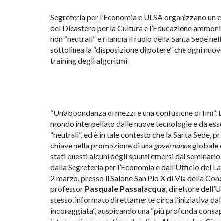
Segreteria per l’Economia e ULSA organizzano un ev
del Dicastero per la Cultura e l’Educazione ammoni
non “neutrali” e rilancia il ruolo della Santa Sede 
sottolinea la “disposizione di potere” che ogni nuo
training degli algoritmi
“Un’abbondanza di mezzi e una confusione di fini”. L
mondo interpellato dalle nuove tecnologie e da esse
“neutrali”, ed è in tale contesto che la Santa Sede, p
chiave nella promozione di una
governance
globale c
stati questi alcuni degli spunti emersi dal seminari
dalla Segreteria per l’Economia e dall’Ufficio del 
2 marzo, presso il Salone San Pio X di Via della Conci
professor
Pasquale Passalacqua
, direttore dell
stesso, informato direttamente circa l’iniziativa da
incoraggiata”, auspicando una “più profonda consap