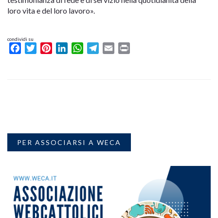
loro vita e del loro lavoro».
condividi su
Facebook
Twitter
Pinterest
LinkedIn
WhatsApp
Telegram
Email
Print
PER ASSOCIARSI A WECA