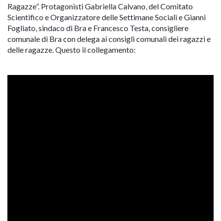
Ragazze”. Protagonisti Gabriella Calvano, del Comitato
Scientifico e Organizzatore delle Settimane Sociali e Gianni
Fogliato, sindaco di Bra e Francesco Testa, consigliere
comunale di Bra con delega ai consigli comunali dei ragazzi e
delle ragazze. Questo il collegamento: