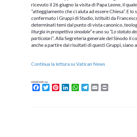
ricevuto il 26 giugno la visita di Papa Leone, il qual
“atteggiamento che ci aiuta ad essere Chiesa”. E lo 
confermato i Gruppi di Studio, istituiti da Francesc
determinati temi dal punto di vista canonico, teol
liturgia in prospettiva sinodale”
e uno su
“Lo statuto de
particolari”
. Alla Segreteria generale del Sinodo il 
anche a partire dai risultati di questi Gruppi, sian
Continua la lettura su Vatican News
condividi su
Facebook
Twitter
Pinterest
LinkedIn
WhatsApp
Telegram
Email
Print