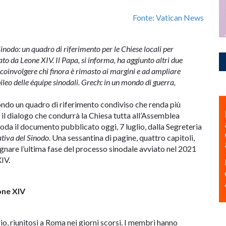
Fonte: Vatican News
inodo: un quadro di riferimento per le Chiese locali per
to da Leone XIV. Il Papa, si informa, ha aggiunto altri due
o a coinvolgere chi finora è rimasto ai margini e ad ampliare
bileo delle équipe sinodali. Grech: in un mondo di guerra,
 mondo un quadro di riferimento condiviso che renda più
il dialogo che condurrà la Chiesa tutta all’Assemblea
snoda il documento pubblicato oggi, 7 luglio, dalla Segreteria
ativa del Sinodo
. Una sessantina di pagine, quattro capitoli,
gnare l’ultima fase del processo sinodale avviato nel 2021
IV.
one XIV
io, riunitosi a Roma nei giorni scorsi. I membri hanno