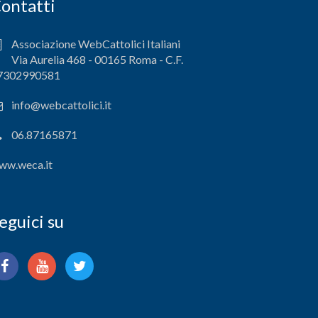
ontatti
Associazione WebCattolici Italiani
Via Aurelia 468 - 00165 Roma - C.F.
7302990581
info@webcattolici.it
06.87165871
ww.weca.it
eguici su