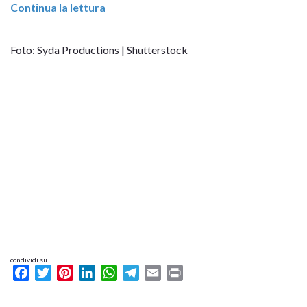
Continua la lettura
Foto: Syda Productions | Shutterstock
condividi su
Facebook
Twitter
Pinterest
LinkedIn
WhatsApp
Telegram
Email
Print