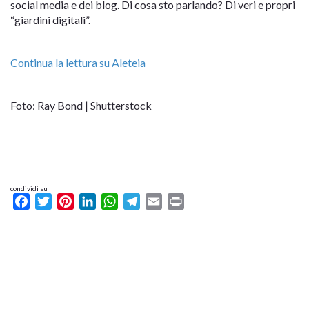
social media e dei blog. Di cosa sto parlando? Di veri e propri
“giardini digitali”.
Continua la lettura su Aleteia
Foto: Ray Bond | Shutterstock
condividi su
Facebook
Twitter
Pinterest
LinkedIn
WhatsApp
Telegram
Email
Print