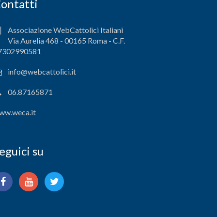
ontatti
Associazione WebCattolici Italiani
Via Aurelia 468 - 00165 Roma - C.F.
7302990581
info@webcattolici.it
06.87165871
ww.weca.it
eguici su