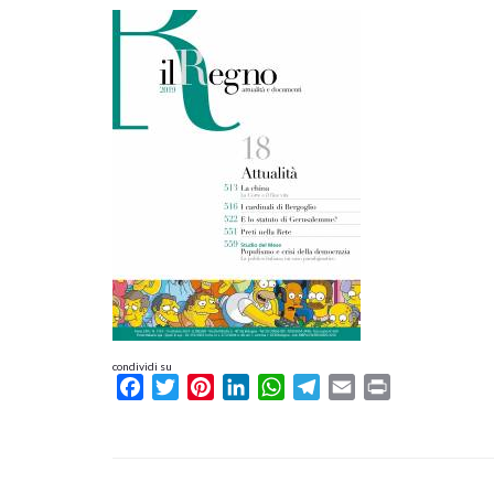
condividi su
Facebook
Twitter
Pinterest
LinkedIn
WhatsApp
Telegram
Email
Print