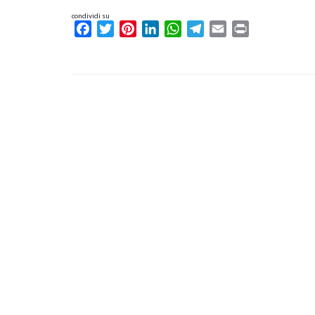
condividi su
Facebook
Twitter
Pinterest
LinkedIn
WhatsApp
Telegram
Email
Print