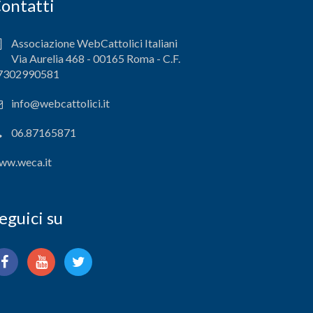
ontatti
Associazione WebCattolici Italiani
Via Aurelia 468 - 00165 Roma - C.F.
7302990581
info@webcattolici.it
06.87165871
ww.weca.it
eguici su