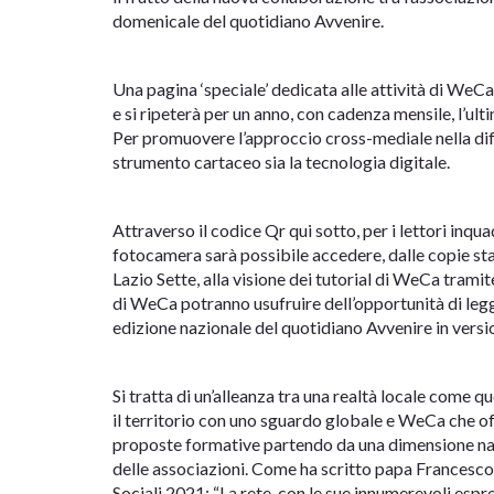
domenicale del quotidiano Avvenire.
Una pagina ‘speciale’ dedicata alle attività di WeCa
e si ripeterà per un anno, con cadenza mensile, l’ul
Per promuovere l’approccio cross-mediale nella diff
strumento cartaceo sia la tecnologia digitale.
Attraverso il codice Qr qui sotto, per i lettori inqu
fotocamera sarà possibile accedere, dalle copie sta
Lazio Sette, alla visione dei tutorial di WeCa tramit
di WeCa potranno usufruire dell’opportunità di legg
edizione nazionale del quotidiano Avvenire in versio
Si tratta di un’alleanza tra una realtà locale come qu
il territorio con uno sguardo globale e WeCa che o
proposte formative partendo da una dimensione nazi
delle associazioni. Come ha scritto papa Francesc
Sociali 2021: “La rete, con le sue innumerevoli espre