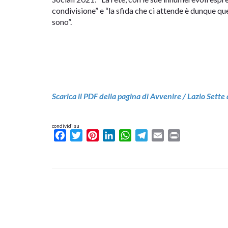
condivisione” e “la sfida che ci attende è dunque 
sono”.
Scarica il PDF della pagina di Avvenire / Lazio Set
condividi su
Facebook
Twitter
Pinterest
LinkedIn
WhatsApp
Telegram
Email
Print