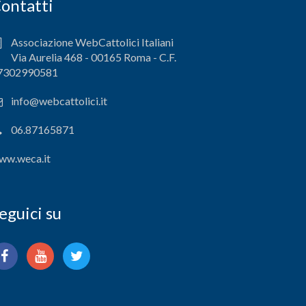
ontatti
Associazione WebCattolici Italiani
Via Aurelia 468 - 00165 Roma - C.F.
7302990581
info@webcattolici.it
06.87165871
ww.weca.it
eguici su