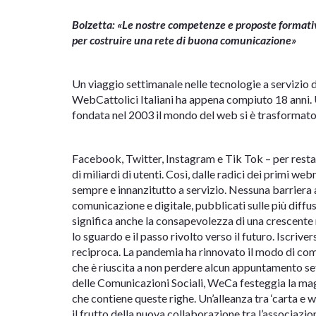
Bolzetta: «Le nostre competenze e proposte formative
per costruire una rete di buona comunicazione»
Un viaggio settimanale nelle tecnologie a servizio d
WebCattolici Italiani ha appena compiuto 18 anni. 
fondata nel 2003 il mondo del web si è trasformato
Facebook, Twitter, Instagram e Tik Tok – per restar
di miliardi di utenti. Così, dalle radici dei primi we
sempre e innanzitutto a servizio. Nessuna barriera al
comunicazione e digitale, pubblicati sulle più diff
significa anche la consapevolezza di una crescente re
lo sguardo e il passo rivolto verso il futuro. Iscri
reciproca. La pandemia ha rinnovato il modo di co
che è riuscita a non perdere alcun appuntamento se
delle Comunicazioni Sociali, WeCa festeggia la mag
che contiene queste righe. Un’alleanza tra ‘carta 
il frutto della nuova collaborazione tra l’associazio