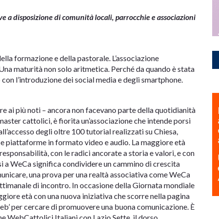
 a disposizione di comunità locali, parrocchie e associazioni
ella formazione e della pastorale. L’associazione
Una maturità non solo aritmetica. Perché da quando è stata
 con l’introduzione dei social media e degli smartphone.
e ai più noti – ancora non facevano parte della quotidianità
bmaster cattolici, è fiorita un’associazione che intende porsi
l’accesso degli oltre 100 tutorial realizzati su Chiesa,
use piattaforme in formato video e audio. La maggiore età
sponsabilità, con le radici ancorate a storia e valori, e con
versi a WeCa significa condividere un cammino di crescita
municare, una prova per una realtà associativa come WeCa
ttimanale di incontro. In occasione della Giornata mondiale
giore età con una nuova iniziativa che scorre nella pagina
e web’ per cercare di promuovere una buona comunicazione. È
ne WebCattolici Italiani con Lazio Sette, il dorso