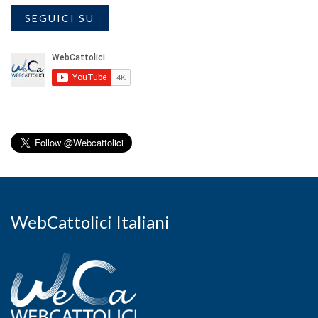
SEGUICI SU
WebCattolici Italiani