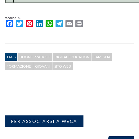
condividi su
Facebook
Twitter
Pinterest
LinkedIn
WhatsApp
Telegram
Email
Print
TAGS
BUONE PRATICHE
DIGITAL EDUCATION
FAMIGLIA
FORMAZIONE
GIOVANI
SITO WEB
PER ASSOCIARSI A WECA