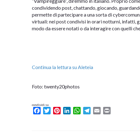
“Vampireggiare”, diremmo in italiano. Proprio come i
condividendo post, chattando, giocando, guardando v
permette di partecipare a una sorta di cybercomuni
virtuali: nei post condivisi in orari notturni, infatti
modo da essere notati o da interagire con quelli che
Continua la lettura su Aleteia
Foto: twenty20photos
condividi su
Facebook
Twitter
Pinterest
LinkedIn
WhatsApp
Telegram
Email
Print