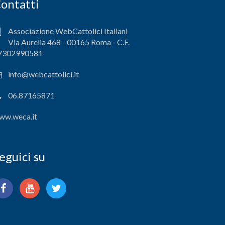
ontatti
Associazione WebCattolici Italiani
Via Aurelia 468 - 00165 Roma - C.F.
7302990581
info@webcattolici.it
06.87165871
ww.weca.it
eguici su