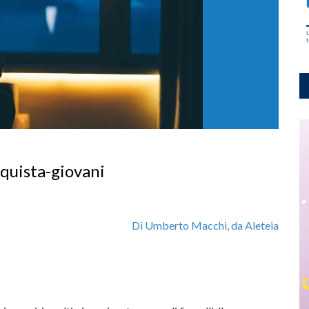
quista-giovani
Di Umberto Macchi, da Aleteia