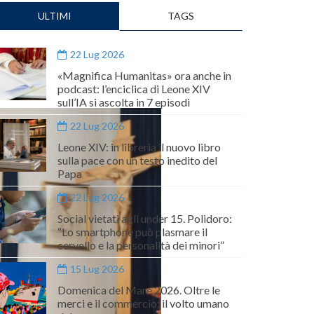
ULTIMI
TAGS
22 Lug 2026
«Magnifica Humanitas» ora anche in
podcast: l’enciclica di Leone XIV
sull’IA si ascolta in 7 episodi
22 Lug 2026
Leone XIV: in libreria il nuovo libro
sulla pace con un testo inedito del
Papa
22 Lug 2026
Social vietati agli under 15. Polidoro:
“Lo smartphone può plasmare il
cervello e la personalità dei minori”
15 Lug 2026
Domenica del Mare 2026. Oltre le
merci e il commercio: il volto umano