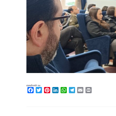
condividi su
Facebook
Twitter
Pinterest
LinkedIn
WhatsApp
Telegram
Email
Print