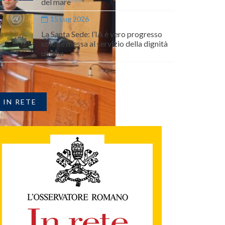
del mare
15 Lug 2026
La Santa Sede: l’IA è vero progresso
solo se messa al servizio della dignità
umana
IN RETE