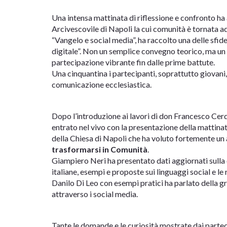
Una intensa mattinata di riflessione e confronto ha
Arcivescovile di Napoli la cui comunità è tornata ad
“Vangelo e social media”, ha raccolto una delle sfide
digitale”. Non un semplice convegno teorico, ma un 
partecipazione vibrante fin dalle prime battute.
Una cinquantina i partecipanti, soprattutto giovani
comunicazione ecclesiastica.
Dopo l’introduzione ai lavori di don Francesco Cerq
entrato nel vivo con la presentazione della mattina
della Chiesa di Napoli che ha voluto fortemente u
trasformarsi in Comunità
.
Giampiero Neri ha presentato dati aggiornati sulla 
italiane, esempi e proposte sui linguaggi social e l
Danilo Di Leo con esempi pratici ha parlato della g
attraverso i social media.
Tante le domande e le curiosità mostrate dai partec