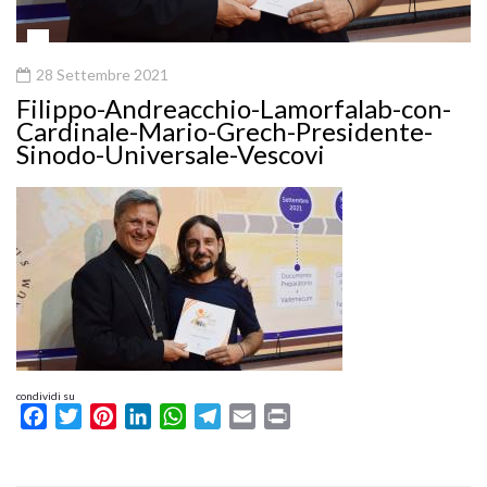
28 Settembre 2021
Filippo-Andreacchio-Lamorfalab-con-
Cardinale-Mario-Grech-Presidente-
Sinodo-Universale-Vescovi
condividi su
Facebook
Twitter
Pinterest
LinkedIn
WhatsApp
Telegram
Email
Print