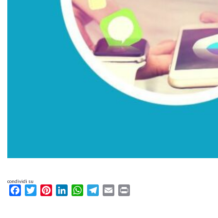
condividi su
Facebook
Twitter
Pinterest
LinkedIn
WhatsApp
Telegram
Email
Print