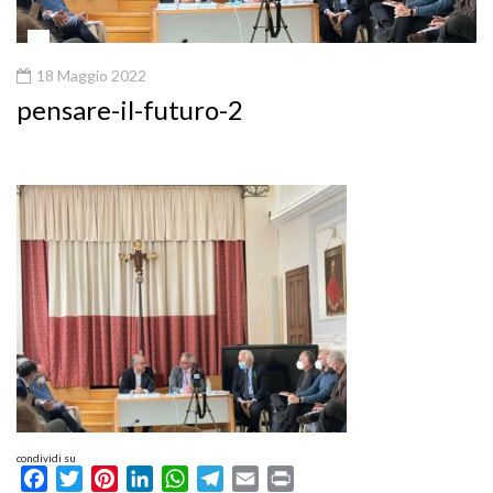
18 Maggio 2022
pensare-il-futuro-2
condividi su
Facebook
Twitter
Pinterest
LinkedIn
WhatsApp
Telegram
Email
Print