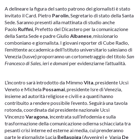
A delineare la figura del santo patrono dei giornalisti è stato
invitato il Card. Pietro
Parolin
, Segretario di stato della Santa
Sede. Saranno presenti alla mattinata di studio anche
Paolo
Ruffini
, Prefetto del Dicastero per la comunicazione
della Santa Sede e padre Giulio
Albanese
, missionario
comboniano e giornalista. I giovani reporter di Cube Radio,
l’emittente accademica dell’Istituto universitario salesiano di
Venezia (Iusve) proporranno un cortometraggio del titolo
San
Francesco di Sales, ieri e domani
per evidenziarne l’attualità.
L’incontro sarà introdotto da Mimmo
Vita
, presidente Ucsi
Veneto e Michela
Possamai
, presidente Isre di Venezia,
insieme ad autorità religiose e civili e a quanti hanno
contribuito a rendere possibile l’evento. Seguirà una tavola
rotonda, coordinata dal presidente nazionale Ucsi
Vincenzo
Varagona
, incentrata sull’infodemia e sulla
trasformazione della comunicazione odierna schiacciata tra
pesanti crisi interne ed esterne ai media, cui prenderanno
parte le giornaliste Lucia
Bellaspiga
(Avvenire) e Vania
De