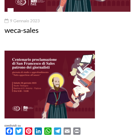
9 Gennaio 2023
weca-sales
condividi su
Facebook
Twitter
Pinterest
LinkedIn
WhatsApp
Telegram
Email
Print