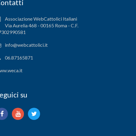
ontatti
Associazione WebCattolici Italiani
Via Aurelia 468 - 00165 Roma - C.F.
7302990581
info@webcattolici.it
06.87165871
ww.weca.it
eguici su