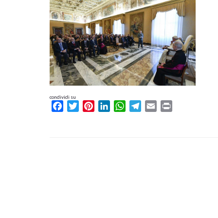
condividi su
Facebook
Twitter
Pinterest
LinkedIn
WhatsApp
Telegram
Email
Print