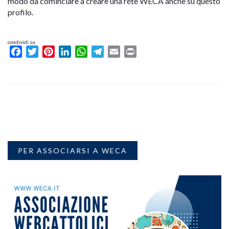
modo da cominciare a creare una rete WECA anche su questo
profilo.
condividi su
Facebook
Twitter
Pinterest
LinkedIn
WhatsApp
Telegram
Email
Print
PER ASSOCIARSI A WECA