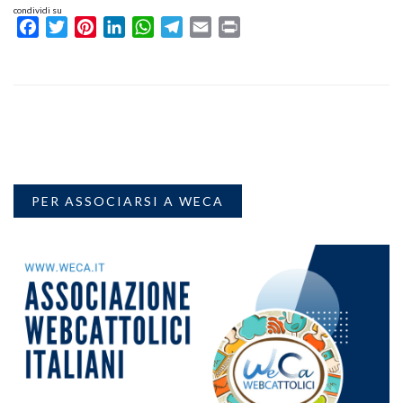
condividi su
Facebook
Twitter
Pinterest
LinkedIn
WhatsApp
Telegram
Email
Print
PER ASSOCIARSI A WECA