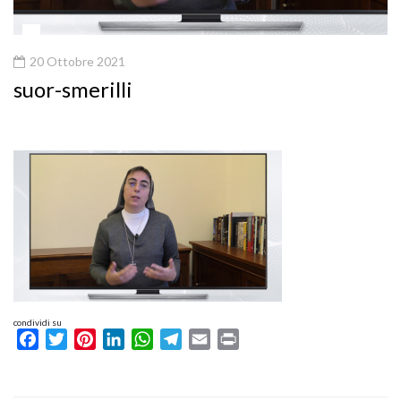
20 Ottobre 2021
suor-smerilli
condividi su
Facebook
Twitter
Pinterest
LinkedIn
WhatsApp
Telegram
Email
Print