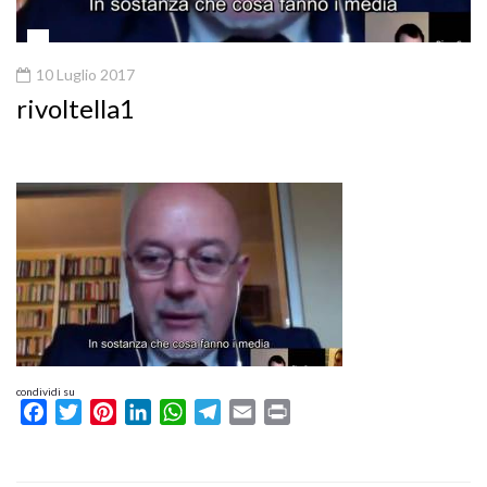
10 Luglio 2017
rivoltella1
condividi su
Facebook
Twitter
Pinterest
LinkedIn
WhatsApp
Telegram
Email
Print