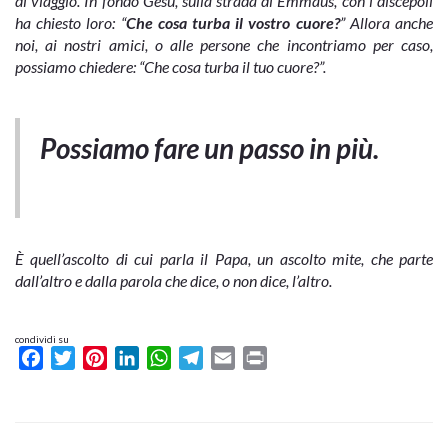
di viaggio. In fondo Gesù, sulla strada di Emmaus, con i discepoli
ha chiesto loro: “
Che cosa turba il vostro cuore?
” Allora anche
noi, ai nostri amici, o alle persone che incontriamo per caso,
possiamo chiedere: “Che cosa turba il tuo cuore?”.
Possiamo fare un passo in più.
È quell’ascolto di cui parla il Papa, un ascolto mite, che parte
dall’altro e dalla parola che dice, o non dice, l’altro.
condividi su
Facebook
Twitter
Pinterest
LinkedIn
WhatsApp
Telegram
Email
Print