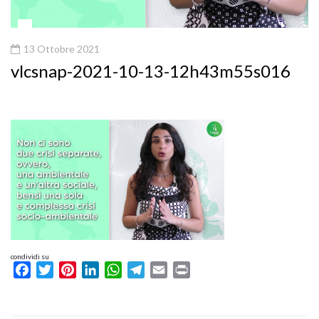
13 Ottobre 2021
vlcsnap-2021-10-13-12h43m55s016
condividi su
Facebook
Twitter
Pinterest
LinkedIn
WhatsApp
Telegram
Email
Print