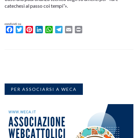
catechesi al passo coi tempi”».
condividi su
Facebook
Twitter
Pinterest
LinkedIn
WhatsApp
Telegram
Email
Print
PER ASSOCIARSI A WECA