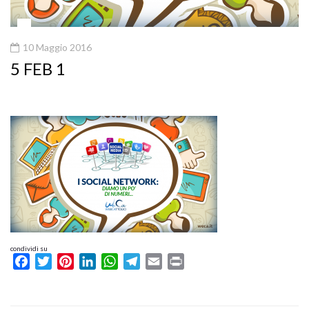
10 Maggio 2016
5 FEB 1
condividi su
Facebook
Twitter
Pinterest
LinkedIn
WhatsApp
Telegram
Email
Print