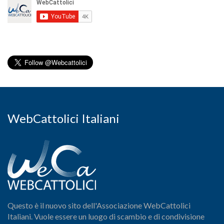
WebCattolici Italiani
Questo è il nuovo sito dell'Associazione WebCattolici
Italiani. Vuole essere un luogo di scambio e di condivisione