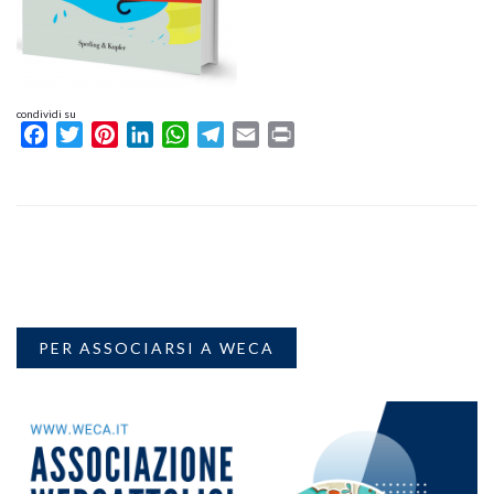
condividi su
Facebook
Twitter
Pinterest
LinkedIn
WhatsApp
Telegram
Email
Print
PER ASSOCIARSI A WECA