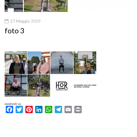
27 Maggio 2019
foto 3
condividi su
Facebook
Twitter
Pinterest
LinkedIn
WhatsApp
Telegram
Email
Print