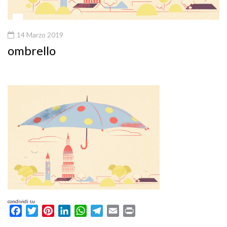
14 Marzo 2019
ombrello
condividi su
Facebook
Twitter
Pinterest
LinkedIn
WhatsApp
Telegram
Email
Print