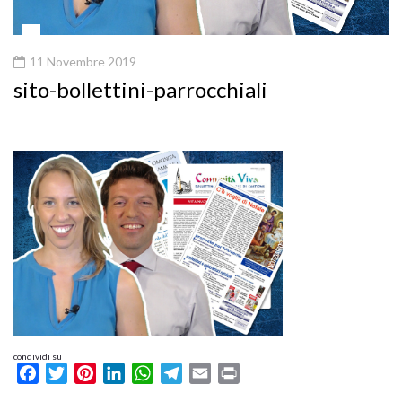
11 Novembre 2019
sito-bollettini-parrocchiali
condividi su
Facebook
Twitter
Pinterest
LinkedIn
WhatsApp
Telegram
Email
Print