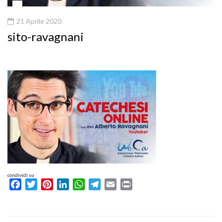
21 Aprile 2020
sito-ravagnani
condividi su
Facebook
Twitter
Pinterest
LinkedIn
WhatsApp
Telegram
Email
Print