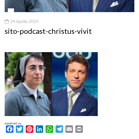
24 Aprile 2019
sito-podcast-christus-vivit
condividi su
Facebook
Twitter
Pinterest
LinkedIn
WhatsApp
Telegram
Email
Print