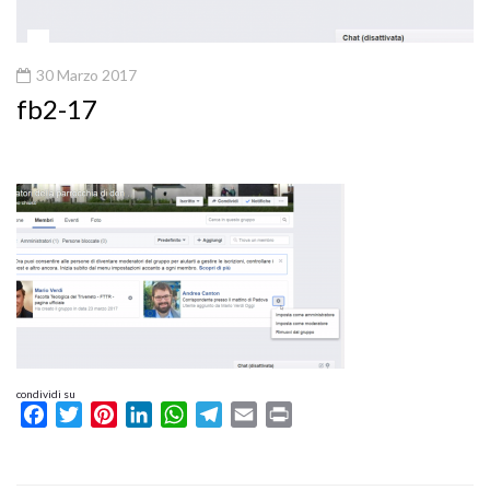
30 Marzo 2017
fb2-17
condividi su
Facebook
Twitter
Pinterest
LinkedIn
WhatsApp
Telegram
Email
Print