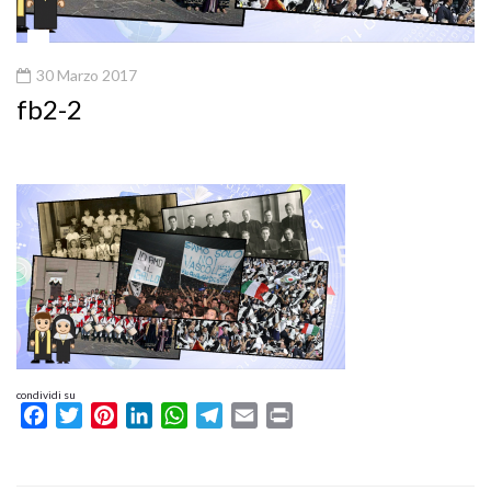
30 Marzo 2017
fb2-2
condividi su
Facebook
Twitter
Pinterest
LinkedIn
WhatsApp
Telegram
Email
Print