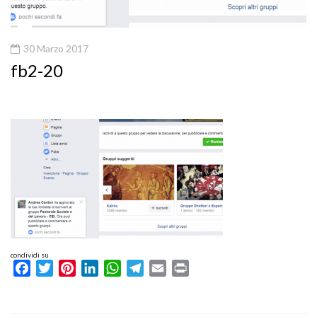
30 Marzo 2017
fb2-20
condividi su
Facebook
Twitter
Pinterest
LinkedIn
WhatsApp
Telegram
Email
Print