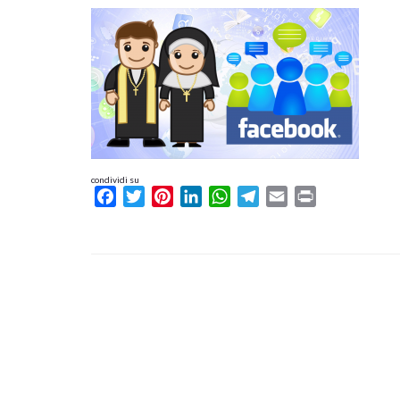
condividi su
Facebook
Twitter
Pinterest
LinkedIn
WhatsApp
Telegram
Email
Print