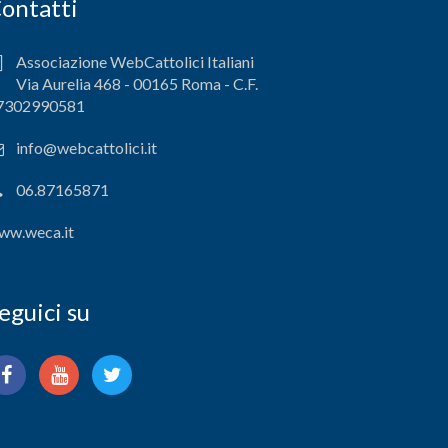
ontatti
Associazione WebCattolici Italiani
Via Aurelia 468 - 00165 Roma - C.F.
7302990581
info@webcattolici.it
06.87165871
ww.weca.it
eguici su