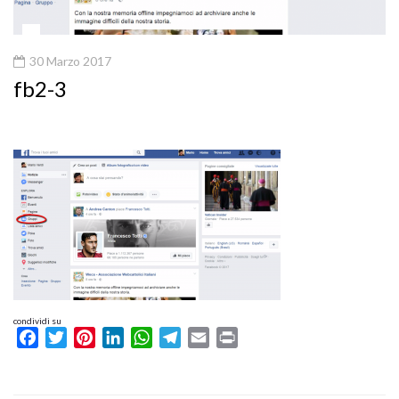
30 Marzo 2017
fb2-3
condividi su
Facebook
Twitter
Pinterest
LinkedIn
WhatsApp
Telegram
Email
Print