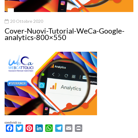
20 Ottobre 2020
Cover-Nuovi-Tutorial-WeCa-Google-
analytics-800×550
condividi su
Facebook
Twitter
Pinterest
LinkedIn
WhatsApp
Telegram
Email
Print