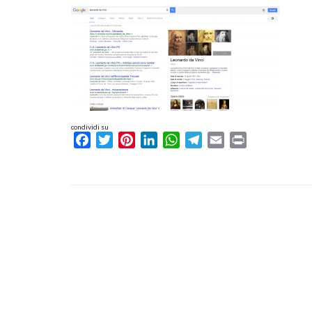
condividi su
Facebook
Twitter
Pinterest
LinkedIn
WhatsApp
Telegram
Email
Print