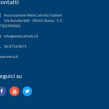
ontatti
Associazione WebCattolici Italiani
Via Aurelia 468 - 00165 Roma - C.F.
7302990581
info@webcattolici.it
06.87165871
ww.weca.it
eguici su