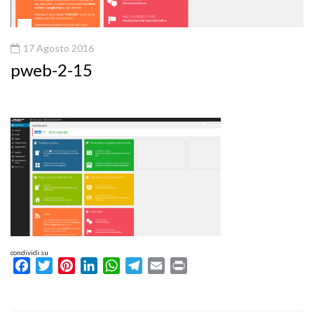
17 Agosto 2016
pweb-2-15
condividi su
Facebook
Twitter
Pinterest
LinkedIn
WhatsApp
Telegram
Email
Print