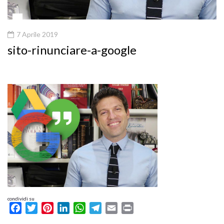
7 Aprile 2019
sito-rinunciare-a-google
condividi su
Facebook
Twitter
Pinterest
LinkedIn
WhatsApp
Telegram
Email
Print