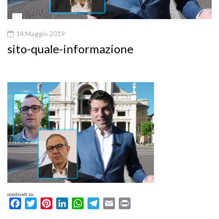
14 Maggio 2019
sito-quale-informazione
condividi su
Facebook
Twitter
Pinterest
LinkedIn
WhatsApp
Telegram
Email
Print