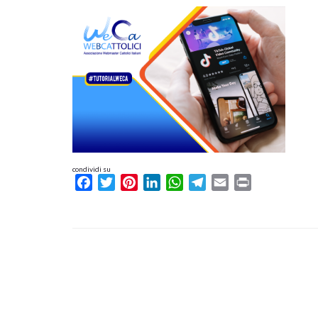
condividi su
Facebook
Twitter
Pinterest
LinkedIn
WhatsApp
Telegram
Email
Print