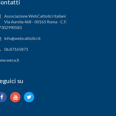
ontatti
Associazione WebCattolici Italiani
Via Aurelia 468 - 00165 Roma - C.F.
7302990581
info@webcattolici.it
06.87165871
ww.weca.it
eguici su