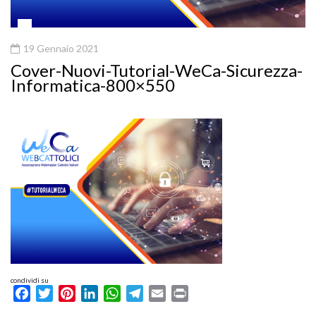
19 Gennaio 2021
Cover-Nuovi-Tutorial-WeCa-Sicurezza-
Informatica-800×550
condividi su
Facebook
Twitter
Pinterest
LinkedIn
WhatsApp
Telegram
Email
Print