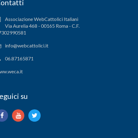
ontatti
Associazione WebCattolici Italiani
Via Aurelia 468 - 00165 Roma - C.F.
7302990581
info@webcattolici.it
06.87165871
ww.weca.it
eguici su