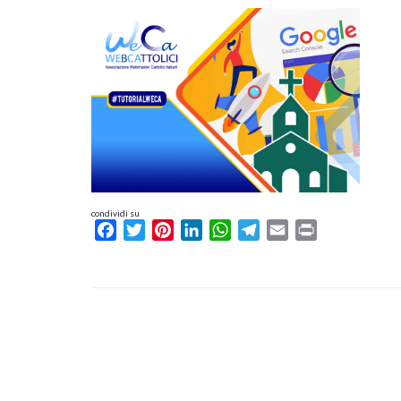
condividi su
Facebook
Twitter
Pinterest
LinkedIn
WhatsApp
Telegram
Email
Print